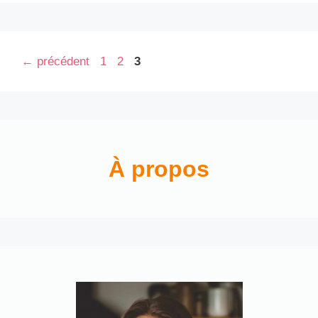
Page
Page
Page
←
précédent
1
2
3
À propos