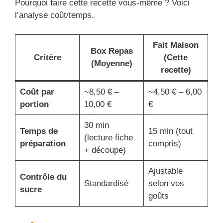
Pourquoi faire cette recette vous-même ? Voici
l’analyse coût/temps.
Fait Maison
Box Repas
Critère
(Cette
(Moyenne)
recette)
Coût par
~8,50 € –
~4,50 € – 6,00
portion
10,00 €
€
30 min
Temps de
15 min (tout
(lecture fiche
préparation
compris)
+ découpe)
Ajustable
Contrôle du
Standardisé
selon vos
sucre
goûts