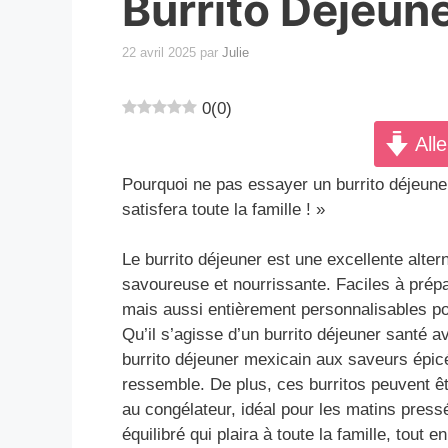
Burrito Déjeun
22 avril 2025
par
Julie
0
(
0
)
Alle
Pourquoi ne pas essayer un burrito déjeune
satisfera toute la famille ! »
Le burrito déjeuner est une excellente alt
savoureuse et nourrissante. Faciles à prép
mais aussi entièrement personnalisables pou
Qu’il s’agisse d’un burrito déjeuner santé a
burrito déjeuner mexicain aux saveurs épic
ressemble. De plus, ces burritos peuvent ê
au congélateur, idéal pour les matins pres
équilibré qui plaira à toute la famille, tout e