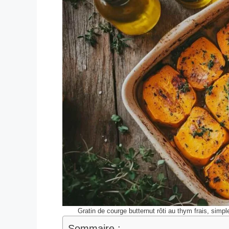
Gratin de courge butternut rôti au thym frais, simp
Sommaire :