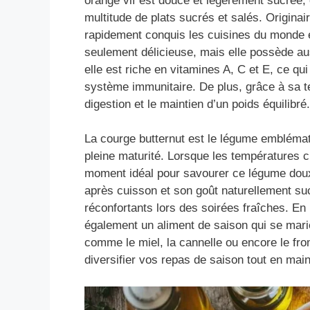
orange vif est douce et légèrement sucrée, c
multitude de plats sucrés et salés. Originai
rapidement conquis les cuisines du monde e
seulement délicieuse, mais elle possède aus
elle est riche en vitamines A, C et E, ce qui
système immunitaire. De plus, grâce à sa te
digestion et le maintien d’un poids équilibré.
La courge butternut est le légume emblémati
pleine maturité. Lorsque les températures c
moment idéal pour savourer ce légume doux 
après cuisson et son goût naturellement sucr
réconfortants lors des soirées fraîches. En 
également un aliment de saison qui se mar
comme le miel, la cannelle ou encore le fro
diversifier vos repas de saison tout en maint