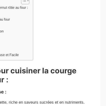
rnut rôtie au four :
au four
ion
use et Facile
ur cuisiner la courge
ur
:
e :
cette, riche en saveurs sucrées et en nutriments.