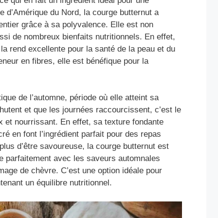
e qui en fait un ingrédient idéal pour une
re d’Amérique du Nord, la courge butternut a
ntier grâce à sa polyvalence. Elle est non
si de nombreux bienfaits nutritionnels. En effet,
 la rend excellente pour la santé de la peau et du
neur en fibres, elle est bénéfique pour la
que de l’automne, période où elle atteint sa
hutent et que les journées raccourcissent, c’est le
et nourrissant. En effet, sa texture fondante
é en font l’ingrédient parfait pour des repas
plus d’être savoureuse, la courge butternut est
ie parfaitement avec les saveurs automnales
mage de chèvre. C’est une option idéale pour
enant un équilibre nutritionnel.