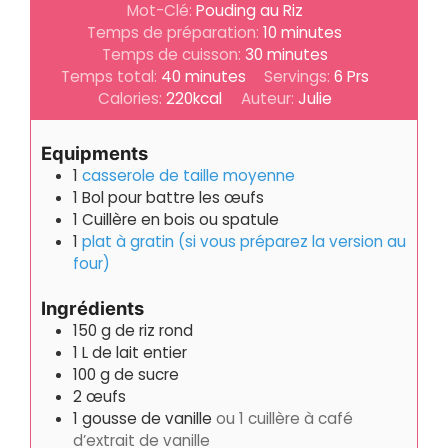
Mot-Clé:
Pouding au Riz
minutes
Temps de préparation:
10
minutes
minutes
Temps de cuisson:
30
minutes
minutes
Temps total:
40
minutes
Servings:
6
Prs
Calories:
220
kcal
Auteur:
Julie
Equipments
1
casserole de taille moyenne
1 Bol pour battre les œufs
1 Cuillère en bois ou spatule
1
plat à gratin (si vous préparez la version au
four)
Ingrédients
150
g
de riz rond
1
L
de lait entier
100
g
de sucre
2
œufs
1
gousse de vanille
ou 1 cuillère à café
d’extrait de vanille