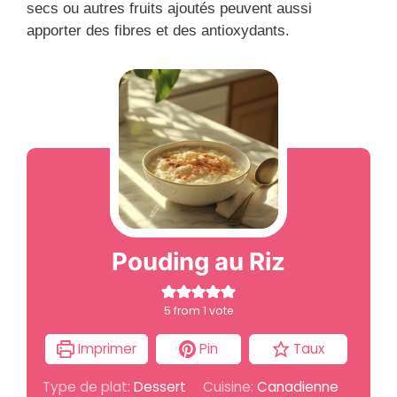
secs ou autres fruits ajoutés peuvent aussi
apporter des fibres et des antioxydants.
Pouding au Riz
5
from 1 vote
Imprimer
Pin
Taux
Type de plat:
Dessert
Cuisine:
Canadienne