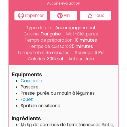
Aucune évaluation
Imprimer
Pin
Taux
Type de plat:
Accompagnement
Cuisine:
Française
Mot-Clé:
puree
minutes
Temps de préparation:
10
minutes
minutes
Temps de cuisson:
25
minutes
minutes
Temps total:
35
minutes
Servings:
6
Prs
Calories:
300
kcal
Auteur:
Julie
Equipments
Casserole
Passoire
Presse-purée ou moulin à légumes
Fouet
Spatule en silicone
Ingrédients
1,5
kg
de pommes de terre farineuses
Bintje,