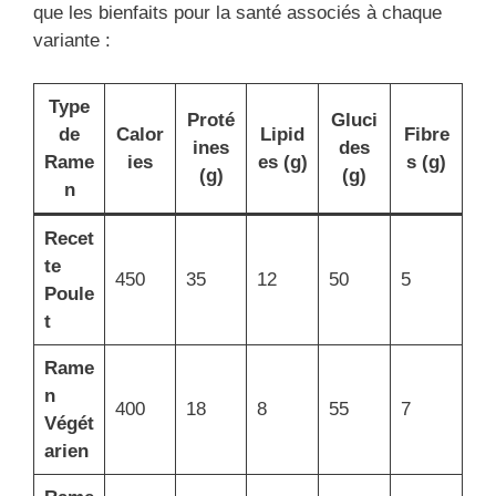
que les bienfaits pour la santé associés à chaque
variante :
Type
Proté
Gluci
de
Calor
Lipid
Fibre
ines
des
Rame
ies
es (g)
s (g)
(g)
(g)
n
Recet
te
450
35
12
50
5
Poule
t
Rame
n
400
18
8
55
7
Végét
arien