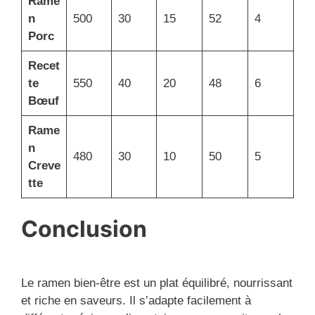
Rame
n
500
30
15
52
4
Porc
Recet
te
550
40
20
48
6
Bœuf
Rame
n
480
30
10
50
5
Creve
tte
Conclusion
Le ramen bien-être est un plat équilibré, nourrissant
et riche en saveurs. Il s’adapte facilement à