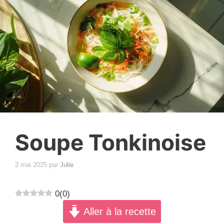
Soupe Tonkinoise
2 mai 2025
par
Julie
0
(
0
)
Aller à la recette