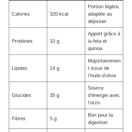
Portion légère,
Calories
320 kcal
adaptée au
déjeuner
Apport grâce à
Protéines
10 g
la feta et
quinoa
Majoritairemen
Lipides
14 g
t issus de
l’huile d’olive
Source
Glucides
35 g
d’énergie avec
l’orzo
Bon pour la
Fibres
5 g
digestion