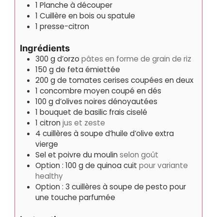
1 Planche à découper
1 Cuillère en bois ou spatule
1 presse-citron
Ingrédients
300
g
d’orzo
pâtes en forme de grain de riz
150
g
de feta émiettée
200
g
de tomates cerises coupées en deux
1
concombre moyen coupé en dés
100
g
d’olives noires dénoyautées
1
bouquet de basilic frais ciselé
1
citron
jus et zeste
4
cuillères à soupe d’huile d’olive extra
vierge
Sel et poivre du moulin
selon goût
Option : 100 g de quinoa cuit
pour variante
healthy
Option : 3 cuillères à soupe de pesto pour
une touche parfumée