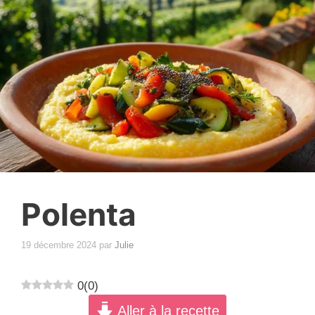
Polenta
19 décembre 2024
par
Julie
0
(
0
)
Aller à la recette