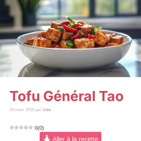
Tofu Général Tao
29 mars 2025
par
Julie
0
(
0
)
Aller à la recette