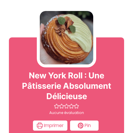
New York Roll : Une
Pâtisserie Absolument
Délicieuse
Aucune évaluation
Imprimer
Pin