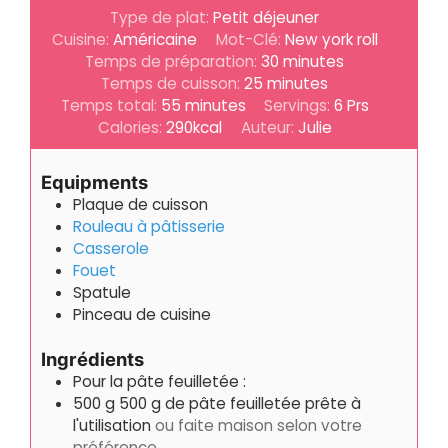
Type de plat:
Petit déjeuner
Cuisine:
Américaine
Mot-Clé:
New york roll
minutes
Temps de préparation:
30
minutes
minutes
Temps de cuisson:
25
minutes
minutes
Temps total:
55
minutes
Servings:
6
Prs
Calories:
290
kcal
Auteur:
Julie
Equipments
Plaque de cuisson
Rouleau à pâtisserie
Casserole
Fouet
Spatule
Pinceau de cuisine
Ingrédients
Pour la pâte feuilletée :
500
g
500 g de pâte feuilletée prête à
l'utilisation
ou faite maison selon votre
préférence