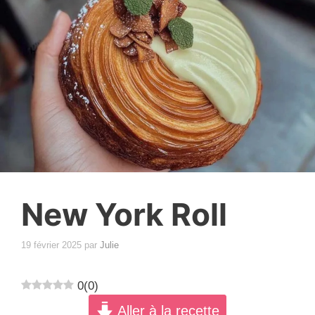
New York Roll
19 février 2025
par
Julie
0
(
0
)
Aller à la recette