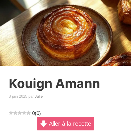
Kouign Amann
8 juin 2025
par
Julie
0
(
0
)
Aller à la recette