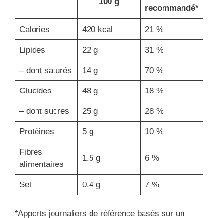
100 g
recommandé*
Calories
420 kcal
21 %
Lipides
22 g
31 %
– dont saturés
14 g
70 %
Glucides
48 g
18 %
– dont sucres
25 g
28 %
Protéines
5 g
10 %
Fibres
1.5 g
6 %
alimentaires
Sel
0.4 g
7 %
*Apports journaliers de référence basés sur un